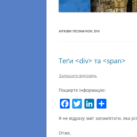
АРХІВИ ПОЗНАЧОК:
DIV
Теґи <div> та <span>
Залишити відповідь
Поширте інформацію:
F
T
Li
П
a
w
n
о
Я не відразу зміг запам’ятати, яка р
c
itt
k
ді
e
er
e
л
Отже,