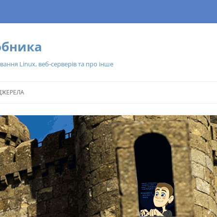
обника
вання Linux, веб-серверів та про інше
Перейти
до
ДЖЕРЕЛА
вмісту