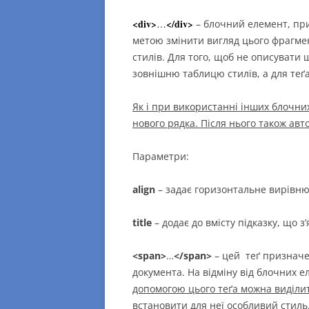
b
dI
и
<div>
</div>
…
– блочний елемент, пр
o
n
т
метою змінити вигляд цього фрагмен
o
и
стилів. Для того, щоб не описувати 
k
с
зовнішню таблицю стилів, а для теґ
я
Як і при використанні інших блочних
нового рядка. Після нього також ав
Параметри:
align
– задає горизонтальне вирівню
title
– додає до вмісту підказку, що з
<span>
…
</span>
– цей теґ призначе
документа. На відміну від блочних е
допомогою цього теґа можна виділит
встановити для неї особливий стиль