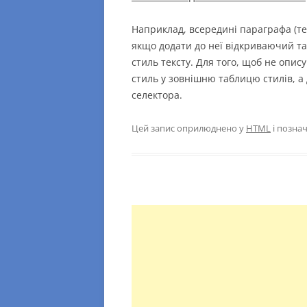
Наприклад, всередині параграфа (т
якщо додати до неї відкриваючий т
стиль тексту. Для того, щоб не опис
стиль у зовнішню таблицю стилів, а
селектора.
Цей запис оприлюднено у
HTML
і позна