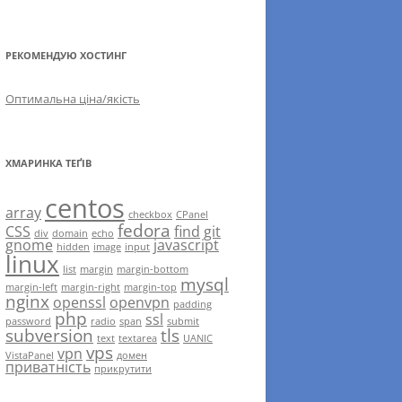
РЕКОМЕНДУЮ ХОСТИНГ
Оптимальна ціна/якість
ХМАРИНКА ТЕҐІВ
centos
array
checkbox
CPanel
fedora
CSS
find
git
div
domain
echo
gnome
javascript
hidden
image
input
linux
list
margin
margin-bottom
mysql
margin-left
margin-right
margin-top
nginx
openssl
openvpn
padding
php
ssl
password
radio
span
submit
subversion
tls
text
textarea
UANIC
vps
vpn
VistaPanel
домен
приватність
прикрутити