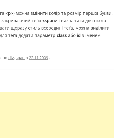
еґа
<p>
) можна змінити колір та розмір першої букви,
а закриваючий теґи
<span>
і визначити для нього
увати щоразу стиль всередині теґа, можна виділити
 для теґа додати параметр
class
або
id
з іменем
чено
div
,
span
о
22.11.2009
.