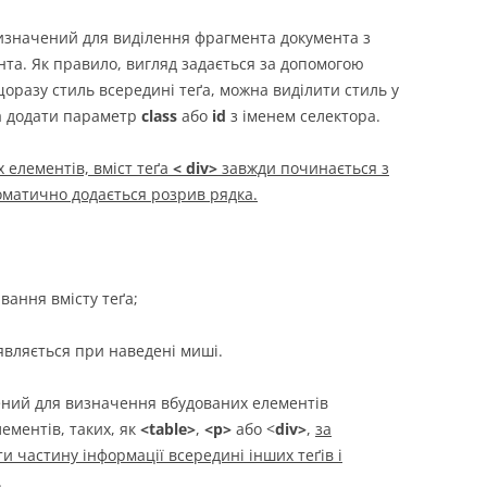
изначений для виділення фрагмента документа з
та. Як правило, вигляд задається за допомогою
щоразу стиль всередині теґа, можна виділити стиль у
а додати параметр
class
або
id
з іменем селектора.
 елементів, вміст теґа
< div>
завжди починається з
томатично додається розрив рядка.
вання вмісту теґа;
’являється при наведені миші.
ний для визначення вбудованих елементів
лементів, таких, як
<table>
,
<p>
або <
div>
,
за
и частину інформації всередині інших теґів і
.