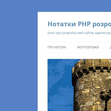
Нотатки PHP розр
Блог про розробку веб-сайтів, адміністру
ПРО АВТОРА
МОЇ РОЗРОБКИ