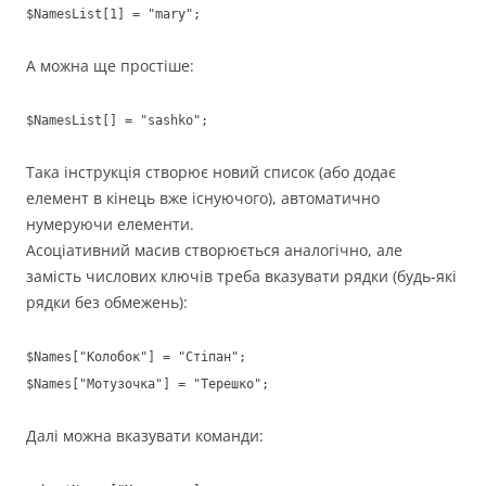
$NamesList[1] = "mary";
А можна ще простіше:
$NamesList[] = "sashko";
Така інструкція створює новий список (або додає
елемент в кінець вже існуючого), автоматично
нумеруючи елементи.
Асоціативний масив створюється аналогічно, але
замість числових ключів треба вказувати рядки (будь-які
рядки без обмежень):
$Names["Колобок"] = "Стіпан";
$Names["Мотузочка"] = "Терешко";
Далі можна вказувати команди: