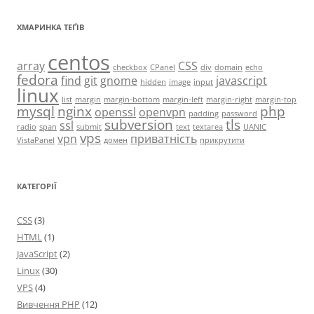
ХМАРИНКА ТЕҐІВ
centos
array
CSS
checkbox
CPanel
div
domain
echo
fedora
find
git
gnome
javascript
hidden
image
input
linux
list
margin
margin-bottom
margin-left
margin-right
margin-top
mysql
nginx
php
openssl
openvpn
padding
password
subversion
tls
ssl
radio
span
submit
text
textarea
UANIC
vps
vpn
приватність
VistaPanel
домен
прикрутити
КАТЕГОРІЇ
CSS
(3)
HTML
(1)
JavaScript
(2)
Linux
(30)
VPS
(4)
Вивчення PHP
(12)