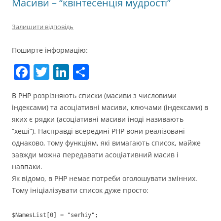
Масиви – “квінтесенція мудрості”
Залишити відповідь
Поширте інформацію:
F
T
Li
П
a
w
n
о
В PHP розрізняють списки (масиви з числовими
c
itt
k
ді
індексами) та асоціативні масиви, ключами (індексами) в
e
er
e
л
яких є рядки (асоціативні масиви іноді називають
b
dI
и
“хеші”). Насправді всередині PHP вони реалізовані
однаково, тому функціям, які вимагають список, майже
o
n
т
завжди можна передавати асоціативний масив і
o
и
навпаки.
k
с
Як відомо, в PHP немає потреби оголошувати змінних.
Тому ініціалізувати список дуже просто:
я
$NamesList[0] = "serhiy";