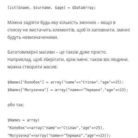
list($name, $surname, $age) = $DataArray;
Можна задіяти будь-яку кількість змінних – якщо в
списку не вистачить елементів, щоб їх заповнити, змінні
будуть невизначеними.
Багатовимірні масиви – це також дуже просто.
Наприклад, щоб зберігати, крім імені, також вік людини,
можна створити масив:
$Names["Колобок"] = array("name"=>"Стіпан","age"=>25);
$Names["Мотузочка"] = array("name=>"Терешко","age"=>23);
або так:
$Names = array(
"Колобок"=>array("name"=>"Стіпан","age"=>25),
"Мотузочка"=>array("name=>"Терешко","age"=>23));