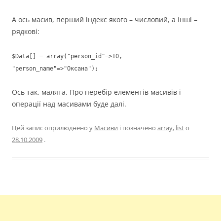
А ось масив, перший індекс якого – числовий, а інші –
рядкові:
$Data[] = array("person_id"=>10,
"person_name"=>"Оксана");
Ось так, малята. Про перебір елементів масивів і
операції над масивами буде далі.
Цей запис оприлюднено у
Масиви
і позначено
array
,
list
о
28.10.2009
.