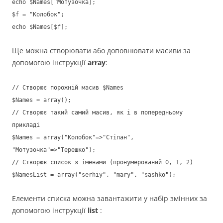
echo $Names["Мотузочка];
$f = "Колобок";
echo $Names[$f];
Ще можна створювати або доповнювати масиви за
допомогою інструкції
array
:
// Створює порожній масив $Names
$Names = array();
// Створює такий самий масив, як і в попередньому
прикладі
$Names = array("Колобок"=>"Стіпан",
"Мотузочка"=>"Терешко");
// Створює список з іменами (пронумерований 0, 1, 2)
$NamesList = array("serhiy", "mary", "sashko");
Елементи списка можна завантажити у набір змінних за
допомогою інструкції
list
: