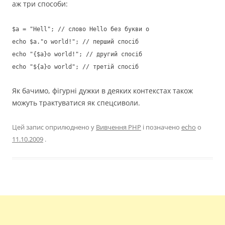
аж три способи:
$a = "Hell"; // слово Hello без букви o
echo $a."o world!"; // перший спосіб
echo "{$a}o world!"; // другий спосіб
echo "${a}o world"; // третій спосіб
Як бачимо, фігурні дужки в деяких контекстах також
можуть трактуватися як спецсиволи.
Цей запис оприлюднено у
Вивчення PHP
і позначено
echo
о
11.10.2009
.