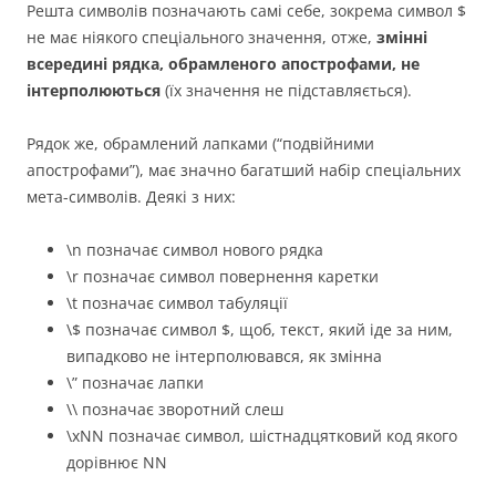
Решта символів позначають самі себе, зокрема символ $
не має ніякого спеціального значення, отже,
змінні
всередині рядка, обрамленого апострофами, не
інтерполюються
(їх значення не підставляється).
Рядок же, обрамлений лапками (“подвійними
апострофами”), має значно багатший набір спеціальних
мета-символів. Деякі з них:
\n позначає символ нового рядка
\r позначає символ повернення каретки
\t позначає символ табуляції
\$ позначає символ $, щоб, текст, який іде за ним,
випадково не інтерполювався, як змінна
\” позначає лапки
\\ позначає зворотний слеш
\xNN позначає символ, шістнадцятковий код якого
дорівнює NN