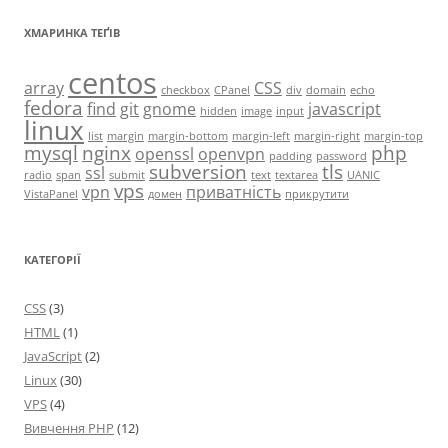
ХМАРИНКА ТЕҐІВ
centos
array
CSS
checkbox
CPanel
div
domain
echo
fedora
find
git
gnome
javascript
hidden
image
input
linux
list
margin
margin-bottom
margin-left
margin-right
margin-top
mysql
nginx
php
openssl
openvpn
padding
password
subversion
tls
ssl
radio
span
submit
text
textarea
UANIC
vps
vpn
приватність
VistaPanel
домен
прикрутити
КАТЕГОРІЇ
CSS
(3)
HTML
(1)
JavaScript
(2)
Linux
(30)
VPS
(4)
Вивчення PHP
(12)