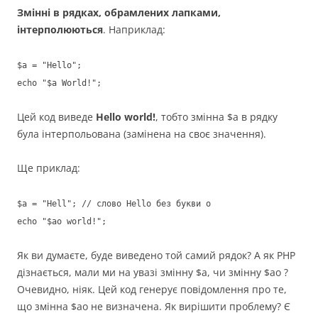
Змінні в рядках, обрамлених лапками,
інтерполюються
. Наприклад:
$a = "Hello";
echo "$a World!";
Цей код виведе
Hello world!
, тобто змінна $a в рядку
була інтерпольована (замінена на своє значення).
Ще приклад:
$a = "Hell"; // слово Hello без букви o
echo "$ao world!";
Як ви думаєте, буде виведено той самий рядок? А як PHP
дізнається, мали ми на увазі змінну $a, чи змінну $ao ?
Очевидно, ніяк. Цей код генерує повідомлення про те,
що змінна $ao не визначена. Як вирішити проблему? Є