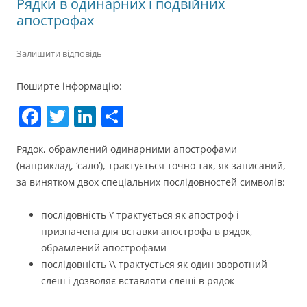
Рядки в одинарних і подвійних
апострофах
Залишити відповідь
Поширте інформацію:
F
T
Li
П
a
w
n
о
Рядок, обрамлений одинарними апострофами
c
itt
k
ді
(наприклад, ‘сало’), трактується точно так, як записаний,
e
er
e
л
за винятком двох спеціальних послідовностей символів:
b
dI
и
послідовність \’ трактується як апостроф і
o
n
т
призначена для вставки апострофа в рядок,
o
и
обрамлений апострофами
k
с
послідовність \\ трактується як один зворотний
слеш і дозволяє вставляти слеші в рядок
я