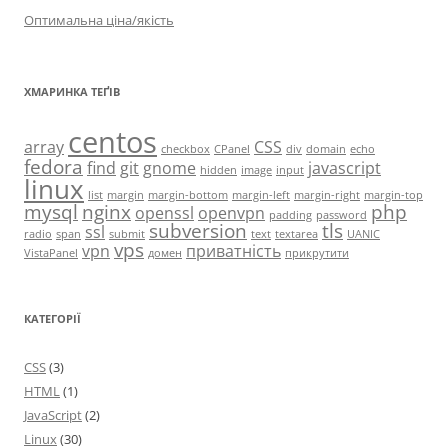
Оптимальна ціна/якість
ХМАРИНКА ТЕҐІВ
centos
array
CSS
checkbox
CPanel
div
domain
echo
fedora
find
git
gnome
javascript
hidden
image
input
linux
list
margin
margin-bottom
margin-left
margin-right
margin-top
mysql
nginx
php
openssl
openvpn
padding
password
subversion
tls
ssl
radio
span
submit
text
textarea
UANIC
vps
vpn
приватність
VistaPanel
домен
прикрутити
КАТЕГОРІЇ
CSS
(3)
HTML
(1)
JavaScript
(2)
Linux
(30)