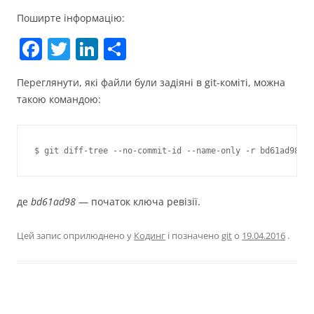
Поширте інформацію:
F
T
Li
П
a
w
n
о
Переглянути, які файли були задіяні в git-коміті, можна
c
itt
k
ді
такою командою:
e
er
e
л
b
dI
и
o
n
т
o
и
k
с
де
bd61ad98
— початок ключа ревізії.
я
Цей запис оприлюднено у
Кодинг
і позначено
git
о
19.04.2016
.