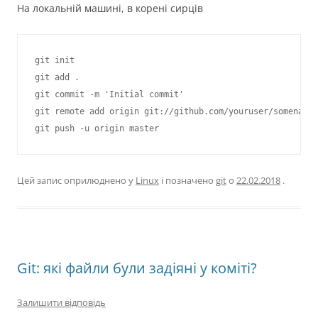
На локальній машині, в корені сирців
git init

git add .

git commit -m 'Initial commit'

git remote add origin git://github.com/youruser/somename.
Цей запис оприлюднено у
Linux
і позначено
git
о
22.02.2018
.
Git: які файли були задіяні у коміті?
Залишити відповідь