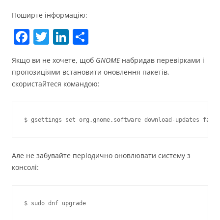
Поширте інформацію:
F
T
Li
П
a
w
n
о
Якщо ви не хочете, щоб
GNOME
набридав перевірками і
c
itt
k
ді
пропозиціями встановити оновлення пакетів,
e
er
e
л
скористайтеся командою:
b
dI
и
o
n
т
o
и
k
с
Але не забувайте періодично оновлювати систему з
я
консолі: