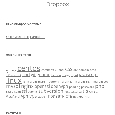
Dropbox
РЕКОМЕНДУЮ ХОСТИНГ
Оптимальна ціна/якість
ХМАРИНКА ТЕҐІВ
centos
array
CSS
checkbox
CPanel
div
domain
echo
fedora
find
git
gnome
javascript
hidden
image
input
linux
list
margin
margin-bottom
margin-left
margin-right
margin-top
mysql
nginx
php
openssl
openvpn
padding
password
subversion
tls
ssl
radio
span
submit
text
textarea
UANIC
vps
vpn
приватність
VistaPanel
домен
прикрутити
КАТЕГОРІЇ