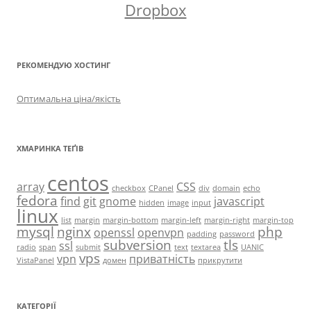
Dropbox
РЕКОМЕНДУЮ ХОСТИНГ
Оптимальна ціна/якість
ХМАРИНКА ТЕҐІВ
centos
array
CSS
checkbox
CPanel
div
domain
echo
fedora
find
git
gnome
javascript
hidden
image
input
linux
list
margin
margin-bottom
margin-left
margin-right
margin-top
mysql
nginx
php
openssl
openvpn
padding
password
subversion
tls
ssl
radio
span
submit
text
textarea
UANIC
vps
vpn
приватність
VistaPanel
домен
прикрутити
КАТЕГОРІЇ