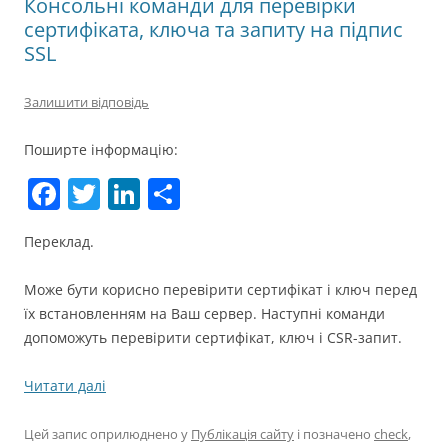
Консольні команди для перевірки
сертифіката, ключа та запиту на підпис
SSL
Залишити відповідь
Поширте інформацію:
F
T
Li
П
a
w
n
о
Переклад.
c
itt
k
ді
e
er
e
л
Може бути корисно перевірити сертифікат і ключ перед
b
dI
и
їх встановленням на Ваш сервер. Наступні команди
допоможуть перевірити сертифікат, ключ і CSR-запит.
o
n
т
o
и
Читати далі
k
с
Цей запис оприлюднено у
Публікація сайту
і позначено
check
,