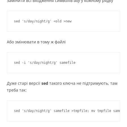
Замінити всі входження символів
day
у кожному рядку
Або змінювати в тому ж файлі
Дуже старі версії
sed
такого ключа не підтримують, там
треба так: