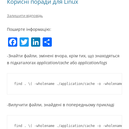
Корисні поради для Linux
Залишити відповідь
Поширте інформацію:
F
T
Li
П
a
w
n
о
-Знайти файли, змінені вчора, крім тих, що знаходяться
c
itt
k
ді
в підкаталогах
application/cache
або
application/logs
e
er
e
л
b
dI
и
o
n
т
o
и
k
с
-Вилучити файли, знайдені в попередньому прикладі
я