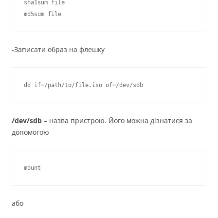
sha1sum file

-Записати образ на флешку
/dev/sdb
– назва пристрою. Його можна дізнатися за
допомогою
або