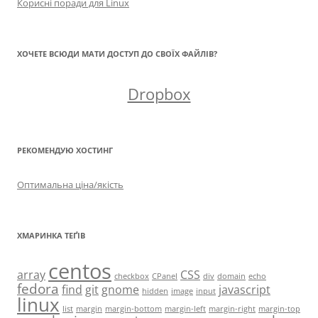
Корисні поради для Linux
ХОЧЕТЕ ВСЮДИ МАТИ ДОСТУП ДО СВОЇХ ФАЙЛІВ?
Dropbox
РЕКОМЕНДУЮ ХОСТИНГ
Оптимальна ціна/якість
ХМАРИНКА ТЕҐІВ
centos
array
CSS
checkbox
CPanel
div
domain
echo
fedora
find
git
gnome
javascript
hidden
image
input
linux
list
margin
margin-bottom
margin-left
margin-right
margin-top