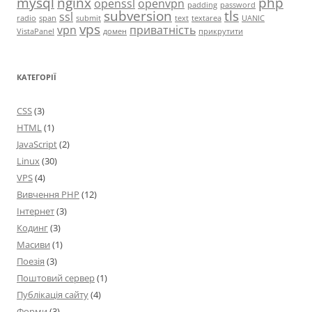
mysql
nginx
php
openssl
openvpn
padding
password
subversion
tls
ssl
radio
span
submit
text
textarea
UANIC
vps
vpn
приватність
VistaPanel
домен
прикрутити
КАТЕГОРІЇ
CSS
(3)
HTML
(1)
JavaScript
(2)
Linux
(30)
VPS
(4)
Вивчення PHP
(12)
Інтернет
(3)
Кодинг
(3)
Масиви
(1)
Поезія
(3)
Поштовий сервер
(1)
Публікація сайту
(4)
Форми
(3)