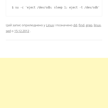
Цей запис оприлюднено у
Linux
і позначено
dd
,
find
,
grep
,
linux
,
sed
о
15.12.2012
.